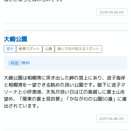
2015.06.26 UP
大崎公園
逗子
絶景スポット
公園
海と夕日が見えるスポット
無料
料金
大崎公園は相模湾に突き出した岬の頂上にあり、逗子海岸
と相模湾を一望できる眺めの良い公園です。眼下に逗子マ
リーナと小坪漁港、天気が良い日は江の島越しに富士山を
望め、「関東の富士見百景」「かながわの公園50選」に選
出されています。	
2017.06.28 UP