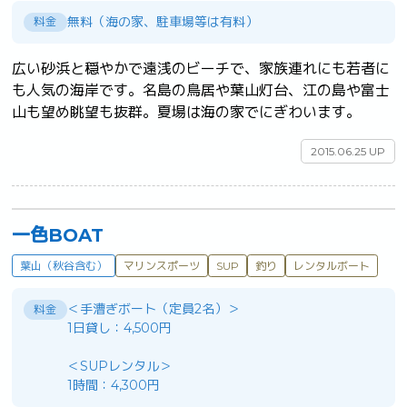
無料（海の家、駐車場等は有料）
料金
広い砂浜と穏やかで遠浅のビーチで、家族連れにも若者に
も人気の海岸です。名島の鳥居や葉山灯台、江の島や富士
山も望め眺望も抜群。夏場は海の家でにぎわいます。	
2015.06.25 UP
一色BOAT
葉山（秋谷含む）
マリンスポーツ
SUP
釣り
レンタルボート
＜手漕ぎボート（定員2名）＞
料金
1日貸し：4,500円
＜SUPレンタル＞
1時間：4,300円