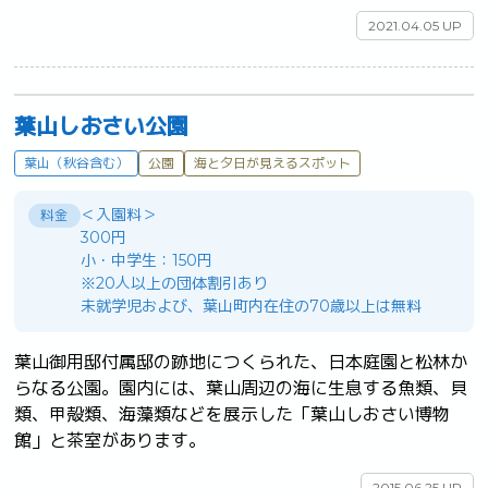
2021.04.05 UP
葉山しおさい公園
葉山（秋谷含む）
公園
海と夕日が見えるスポット
＜入園料＞
料金
300円
小・中学生：150円
※20人以上の団体割引あり
未就学児および、葉山町内在住の70歳以上は無料
葉山御用邸付属邸の跡地につくられた、日本庭園と松林か
らなる公園。園内には、葉山周辺の海に生息する魚類、貝
類、甲殻類、海藻類などを展示した「葉山しおさい博物
館」と茶室があります。	
2015.06.25 UP