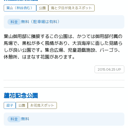
葉山（秋谷含む）
公園
海と夕日が見えるスポット
無料（駐車場は有料）
料金
葉山御用邸に隣接するこの公園は、かつては御用邸付属の
馬場で、黒松が多く風情があり、大浜海岸に面した見晴ら
しが良い公園です。集合広場、児童遊戯施設、バーゴラ、
休憩所、はまなす花園があります。	
2015.06.25 UP
蘆花記念公園
逗子
公園
お花見スポット
無料
料金