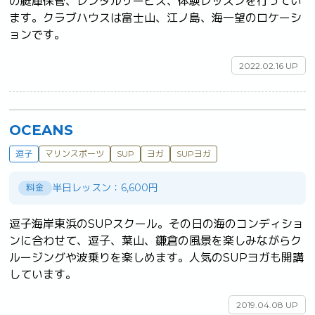
の艇庫保管、レンタルサービス、体験レッスンを行ってい
ます。クラブハウスは富士山、江ノ島、海一望のロケーシ
ョンです。	
2022.02.16 UP
OCEANS
逗子
マリンスポーツ
SUP
ヨガ
SUPヨガ
半日レッスン：6,600円
料金
逗子海岸東浜のSUPスクール。その日の海のコンディショ
ンに合わせて、逗子、葉山、鎌倉の風景を楽しみながらク
ルージングや波乗りを楽しめます。人気のSUPヨガも開講
しています。	
2019.04.08 UP