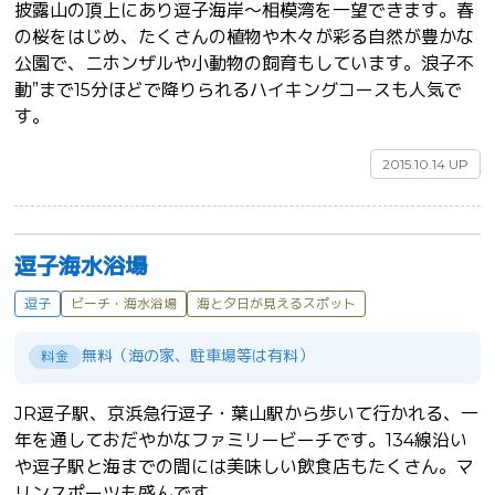
披露山の頂上にあり逗子海岸～相模湾を一望できます。春
の桜をはじめ、たくさんの植物や木々が彩る自然が豊かな
公園で、ニホンザルや小動物の飼育もしています。浪子不
動”まで15分ほどで降りられるハイキングコースも人気で
す。	
2015.10.14 UP
逗子海水浴場
逗子
ビーチ・海水浴場
海と夕日が見えるスポット
無料（海の家、駐車場等は有料）
料金
JR逗子駅、京浜急行逗子・葉山駅から歩いて行かれる、一
年を通しておだやかなファミリービーチです。134線沿い
や逗子駅と海までの間には美味しい飲食店もたくさん。マ
リンスポーツも盛んです。	