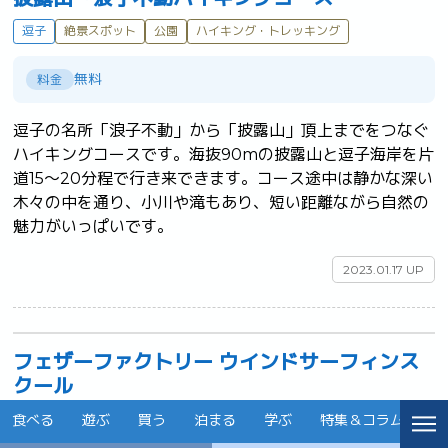
逗子
絶景スポット
公園
ハイキング・トレッキング
無料
料金
逗子の名所「浪子不動」から「披露山」頂上までをつなぐ
ハイキングコースです。海抜90mの披露山と逗子海岸を片
道15～20分程で行き来できます。コース途中は静かな深い
木々の中を通り、小川や滝もあり、短い距離ながら自然の
魅力がいっぱいです。	
2023.01.17 UP
フェザーファクトリー ウインドサーフィンス
クール
食べる
遊ぶ
買う
泊まる
学ぶ
特集＆コラム
イ
逗子
ウイングフォイル
マリンスポーツ
ウィンドサーフィン