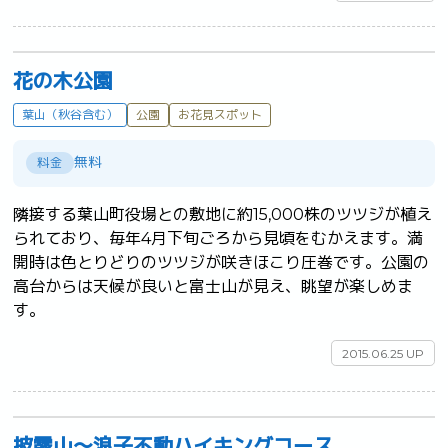
花の木公園
葉山（秋谷含む）
公園
お花見スポット
無料
料金
隣接する葉山町役場との敷地に約15,000株のツツジが植え
られており、毎年4月下旬ごろから見頃をむかえます。満
開時は色とりどりのツツジが咲きほこり圧巻です。公園の
高台からは天候が良いと富士山が見え、眺望が楽しめま
す。	
2015.06.25 UP
披露山～浪子不動ハイキングコース