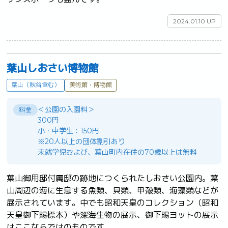
2024.01.10 UP
葉山しおさい博物館
葉山（秋谷含む）
美術館・博物館
＜公園の入園料＞
料金
300円
小・中学生：150円
※20人以上の団体割引あり
未就学児および、葉山町内在住の70歳以上は無料
葉山御用邸付属邸の跡地につくられたしおさい公園内。葉
山周辺の海に生息する魚類、貝類、甲殻類、海藻類などが
展示されています。中でも昭和天皇のコレクション（昭和
天皇御下賜標本）や深海生物の展示、御下賜ヨットの展示
はここならではのものです。	