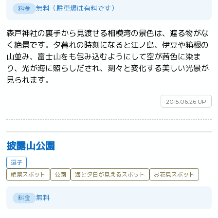
無料（駐車場は有料です）
料金
森戸神社の裏手から見渡せる相模湾の景色は、遮る物がな
く絶景です。夕暮れの時刻になると江ノ島、伊豆や箱根の
山並み、富士山をも包み込むようにして空が茜色に染ま
り、光が海に照らしだされ、刻々と変化する美しい光景が
見られます。	
2015.06.26 UP
披露山公園
逗子
絶景スポット
公園
海と夕日が見えるスポット
お花見スポット
無料
料金