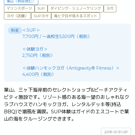
葉山（秋谷含む）
マリンスポーツ
SUP
ダイビング・シュノーケリング
ヨガ
ヨガ（店舗）
SUPヨガ
海と夕日が見えるスポット
＜SUP＞
料金
7,700円 / ～高校生5,500円（税別）
＜体験ヨガ＞
2,750円（税別）
＜体験ハンモックヨガ（Antigravity® Fitness）＞
4,400円（税別）
葉山、三ヶ下海岸前のセレクトショップ&ビーチアクティ
ビティ施設です。リゾート感のある海一望のおしゃれなク
ラブハウスでハンモックヨガ、レンタルデッキ等(持込
BBQ)で潮風を満喫。SUP体験はガイドのエスコートで葉
山の海をクルージングできます。	
2019.01.31 UP