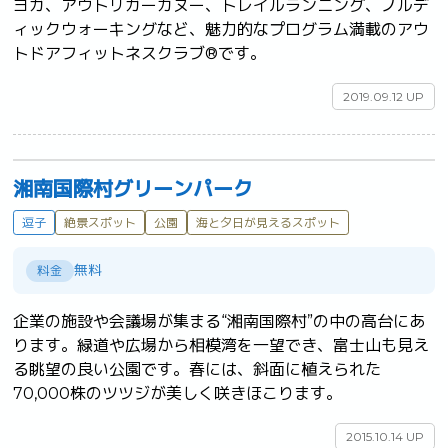
ヨガ、アウトリガーカヌー、トレイルランニング、ノルデ
ィックウォーキングなど、魅力的なプログラム満載のアウ
トドアフィットネスクラブ®です。	
2019.09.12 UP
湘南国際村グリーンパーク
逗子
絶景スポット
公園
海と夕日が見えるスポット
無料
料金
企業の施設や会議場が集まる“湘南国際村”の中の高台にあ
ります。緑道や広場から相模湾を一望でき、富士山も見え
る眺望の良い公園です。春には、斜面に植えられた
70,000株のツツジが美しく咲きほこります。	
2015.10.14 UP