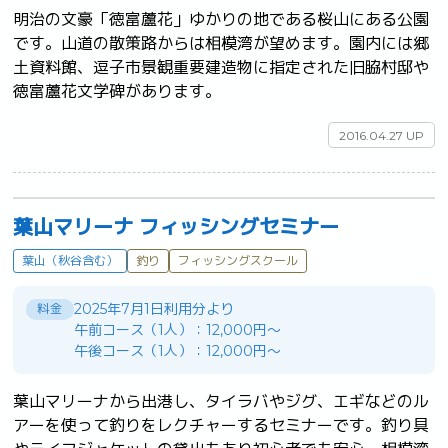
明治の文豪「徳富蘆花」ゆかりの地である桜山にある公園
です。山道の散策路からは相模湾が望めます。園内には郷
土資料館、逗子市景観重要建造物に指定された旧脇村邸や
徳富蘆花文学碑があります。	
2016.04.27 UP
葉山マリーナ フィッシングセミナー
葉山（秋谷含む）
釣り
フィッシングスクール
2025年7月1日利用分より
料金
午前コース（1人）：12,000円～
午後コース（1人）：12,000円～
葉山マリーナから出港し、タイラバやジグ、エギなどのル
アーを使って釣りをレクチャーするセミナーです。釣り具