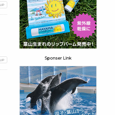
 UP
と
Sponser Link
 UP