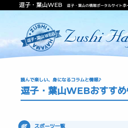
逗子・葉山WEB
ホ
逗子・葉山の情報ポータルサイト
ファッション
ビューティー
不動産（住む・泊まる）
読んで楽しい、身になるコラムと情報♪
逗子・葉山WEBおすすめ
スポーツ一覧