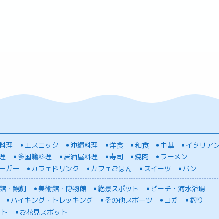
料理
エスニック
沖縄料理
洋食
和食
中華
イタリア
理
多国籍料理
居酒屋料理
寿司
焼肉
ラーメン
ーガー
カフェドリンク
カフェごはん
スイーツ
パン
館・観劇
美術館・博物館
絶景スポット
ビーチ・海水浴場
ハイキング・トレッキング
その他スポーツ
ヨガ
釣り
ット
お花見スポット