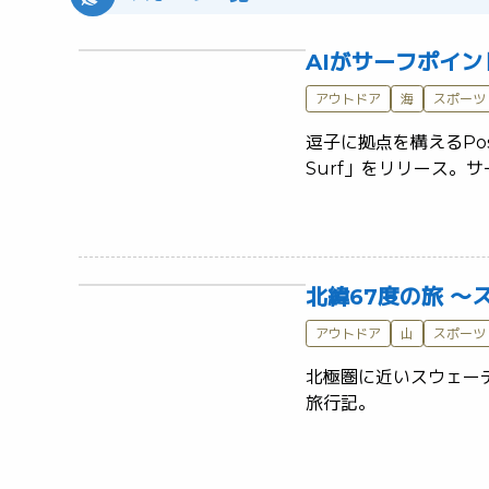
AIがサーフポイント
アウトドア
海
スポーツ
逗子に拠点を構えるPose
北緯67度の旅 ～ス
アウトドア
山
スポーツ
北極圏に近いスウェー
旅行記。	