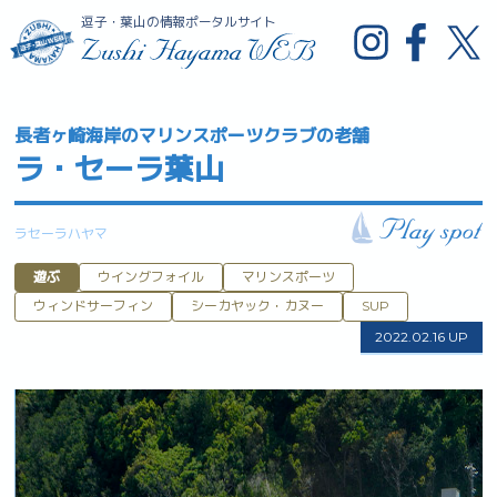
逗子・葉山の情報ポータルサイト
長者ヶ崎海岸のマリンスポーツクラブの老舗
ラ・セーラ葉山
ラセーラハヤマ
遊ぶ
ウイングフォイル
マリンスポーツ
ウィンドサーフィン
シーカヤック・カヌー
SUP
2022.02.16 UP