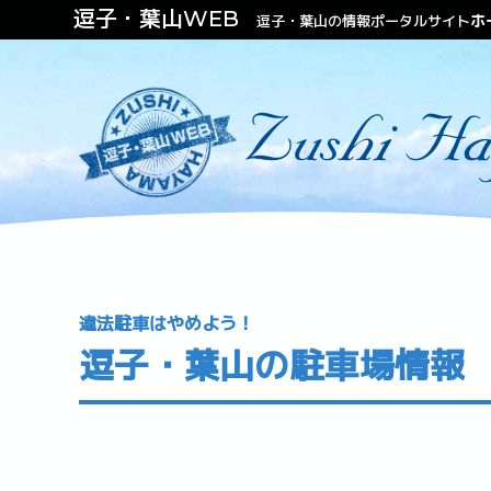
逗子・葉山WEB
ホ
逗子・葉山の情報ポータルサイト
ファッション
ビューティー
不動産（住む・泊まる）
違法駐車はやめよう！
逗子・葉山の駐車場情報