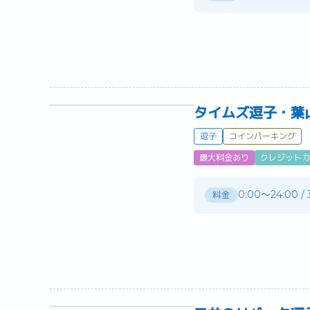
タイムズ逗子・葉
逗子
コインパーキング
最大料金あり
クレジットカ
0:00～24:00 /
料金