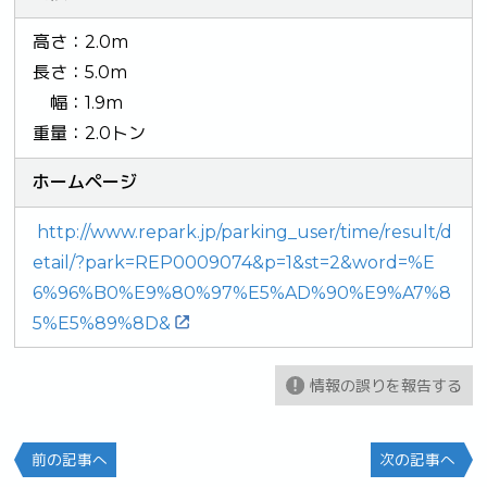
高さ：2.0m
長さ：5.0m
幅：1.9m
重量：2.0トン
ホームページ
http://www.repark.jp/parking_user/time/result/d
etail/?park=REP0009074&p=1&st=2&word=%E
6%96%B0%E9%80%97%E5%AD%90%E9%A7%8
5%E5%89%8D&
情報の誤りを報告する
前の記事へ
次の記事へ