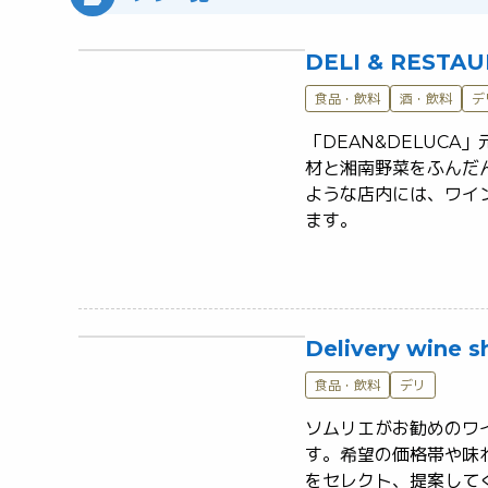
DELI & REST
食品・飲料
酒・飲料
デ
「DEAN&DELUC
材と湘南野菜をふんだ
ような店内には、ワイ
ます。	
Delivery wine s
食品・飲料
デリ
ソムリエがお勧めのワ
す。希望の価格帯や味
をセレクト、提案して