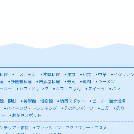
料理
エスニック
沖縄料理
洋食
和食
中華
イタリア
理
多国籍料理
居酒屋料理
寿司
焼肉
ラーメン
ーガー
カフェドリンク
カフェごはん
スイーツ
パン
館・観劇
美術館・博物館
絶景スポット
ビーチ・海水浴場
ハイキング・トレッキング
その他スポーツ
ヨガ
釣り
ット
お花見スポット
ンテリア・雑貨
ファッション・アクセサリー・コスメ