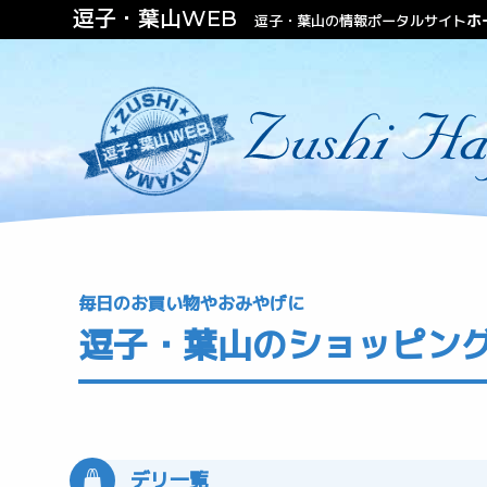
逗子・葉山WEB
ホ
逗子・葉山の情報ポータルサイト
ファッション
ビューティー
不動産（住む・泊まる）
毎日のお買い物やおみやげに
逗子・葉山のショッピン
デリ一覧