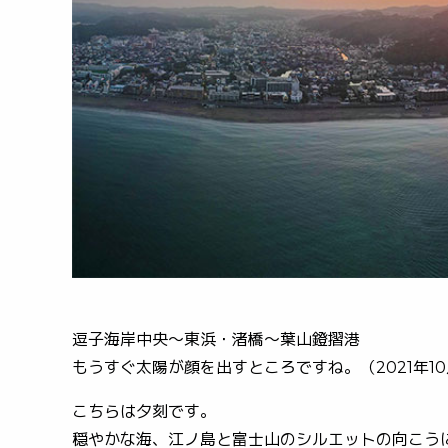
逗子海岸中央～東浜・渚橋～葉山鐙摺港
もうすぐ太陽が顔を出すところですね。（2021年1
こちらは夕刻です。
穏やかな海、江ノ島と富士山のシルエットの向こうに