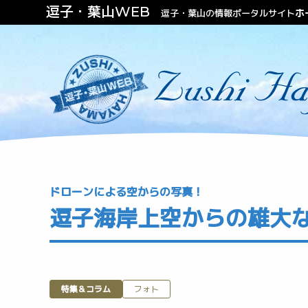
逗子・葉山WEB
ホ
逗子・葉山の情報ポータルサイト
ファッション
ビューティー
不動産（住む・泊まる）
ドローンによる空からの写真！
逗子海岸上空からの雄大
特集＆コラム
フォト