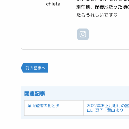
chieta
別荘地、保養地だった頃
たらうれしいです♡
前の記事へ
関連記事
葉山鐙摺の朝と夕
2022年お正月明けの
山。逗子・葉山より