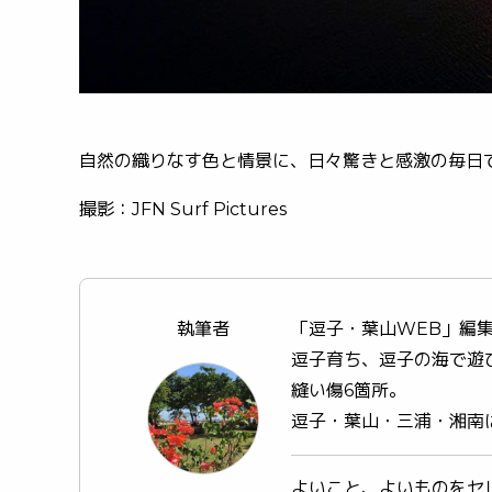
自然の織りなす色と情景に、日々驚きと感激の毎日
撮影：JFN Surf Pictures
執筆者
「逗子・葉山WEB」編
逗子育ち、逗子の海で遊
縫い傷6箇所。
逗子・葉山・三浦・湘南
よいこと、よいものをセ