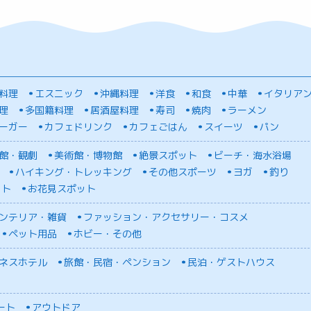
料理
エスニック
沖縄料理
洋食
和食
中華
イタリア
理
多国籍料理
居酒屋料理
寿司
焼肉
ラーメン
ーガー
カフェドリンク
カフェごはん
スイーツ
パン
館・観劇
美術館・博物館
絶景スポット
ビーチ・海水浴場
ハイキング・トレッキング
その他スポーツ
ヨガ
釣り
ット
お花見スポット
ンテリア・雑貨
ファッション・アクセサリー・コスメ
ペット用品
ホビー・その他
ネスホテル
旅館・民宿・ペンション
民泊・ゲストハウス
ート
アウトドア