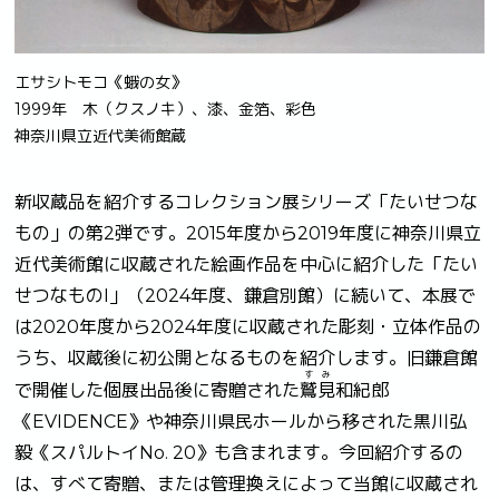
エサシトモコ《蛾の女》
1999年 木（クスノキ）、漆、金箔、彩色
神奈川県立近代美術館蔵
新収蔵品を紹介するコレクション展シリーズ「たいせつな
もの」の第2弾です。2015年度から2019年度に神奈川県立
近代美術館に収蔵された絵画作品を中心に紹介した「たい
せつなものI」（2024年度、鎌倉別館）に続いて、本展で
は2020年度から2024年度に収蔵された彫刻・立体作品の
うち、収蔵後に初公開となるものを紹介します。旧鎌倉館
すみ
で開催した個展出品後に寄贈された
鷲見
和紀郎
《EVIDENCE》や神奈川県民ホールから移された黒川弘
毅《スパルトイNo. 20》も含まれます。今回紹介するの
は、すべて寄贈、または管理換えによって当館に収蔵され