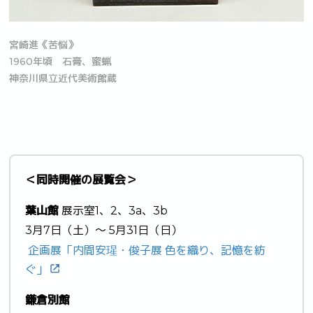
宮崎進《苦悩》
1960年頃 石膏、蜜蝋
神奈川県立近代美術館蔵
＜同時開催の展覧会＞
葉山館
展示室1、2、3a、3b
3月7日（土）～ 5月31日（日）
企画展「内間安瑆・俊子展 色を織り、記憶を紡
ぐ」
鎌倉別館