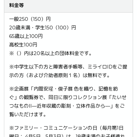
料金等
一般250（150）円
20歳未満・学生150（100）円
65歳以上100円
高校生100円
※（）内は20名以上の団体料金です。
※中学生以下の方と障害者手帳等、ミライロIDをご提
示の方（および介助者原則１名）は無料です。
※企画展「内間安瑆・俊子展 色を織り、記憶を紡
ぐ」の観覧券で、同日に限りコレクション展「たいせ
つなものII—近年収蔵の彫刻・立体作品から—」をご
覧いただけます。
※ファミリー・コミュニケーションの日（毎月第1日
曜日： 4月5日、5月3日）は、18歳未満のお子様連れ