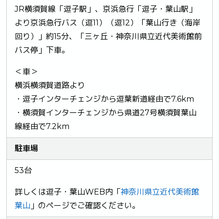
JR横須賀線「逗子駅」、京浜急行「逗子・葉山駅」
より京浜急行バス（逗11）（逗12）「葉山行き（海岸
回り）」約15分、「三ヶ丘・神奈川県立近代美術館前
バス停」下車。
＜車＞
横浜横須賀道路より
・逗子インターチェンジから逗葉新道経由で7.6km
・横須賀インターチェンジから県道27号横須賀葉山
線経由で7.2km
駐車場
53台
詳しくは逗子・葉山WEB内「
神奈川県立近代美術館
葉山
」のページでご確認ください。