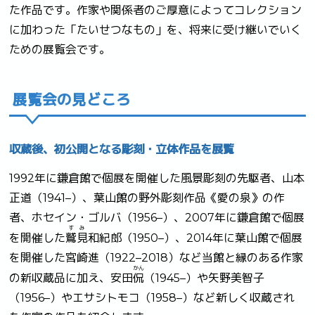
た作品です。作家や関係者のご厚意によってコレクション
に加わった「たいせつなもの」を、将来に受け継いでいく
ための展覧会です。
展覧会の見どころ
収蔵後、初公開となる彫刻・立体作品を展覧
1992年に鎌倉館で個展を開催した風景彫刻の先駆者、山本
正道（1941–）、葉山館の野外彫刻作品《愛の泉》の作
者、ホセイン・ゴルバ（1956–）、2007年に鎌倉館で個展
すみ
を開催した
鷲見
和紀郎（1950–）、2014年に葉山館で個展
を開催した宮崎進（1922–2018）など当館と縁のある作家
かん
の新収蔵品に加え、安田
侃
（1945–）や矢野美智子
（1956–）やエサシトモコ（1958–）など新しく収蔵され