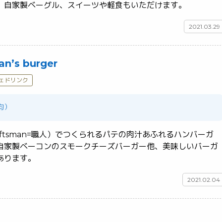
シャルティコーヒーに、自家製ベーグル、スイーツや軽食もいただけます。	
2021.03.29
’s burger
ェドリンク
平均）
p”（craftsman=職人）でつくられるパテの肉汁あふれるハンバーガ
自家製ベーコンのスモークチーズバーガー他、美味しいバーガ
ーメニューがたくさんあります。	
2021.02.04