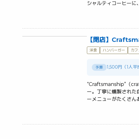
【閉店】Craftsman
洋食
ハンバーガー
カフ
1,500円（1人
予算
“Craftsmanshi
ー。丁寧に燻製された