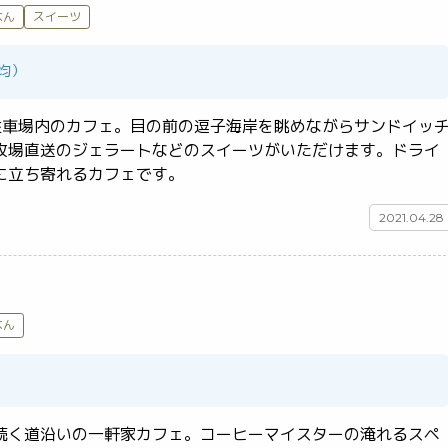
はん
スイーツ
平均）
営駐車場内のカフェ。目の前の逗子海岸を眺めながらサンドイッ
牧場直送のジェラートなどのスイーツがいただけます。ドライ
ブやお散歩がてら気楽に立ち寄れるカフェです。	
2021.04.28
はん
続く道沿いの一軒家カフェ。コーヒーマイスターの淹れるスペ