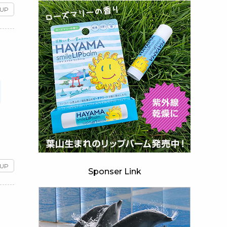
 UP
 UP
Sponser Link