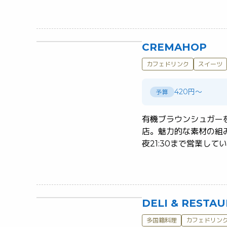
CREMAHOP
カフェドリンク
スイーツ
420円～
予算
有機ブラウンシュガー
店。魅力的な素材の組
DELI & REST
多国籍料理
カフェドリン