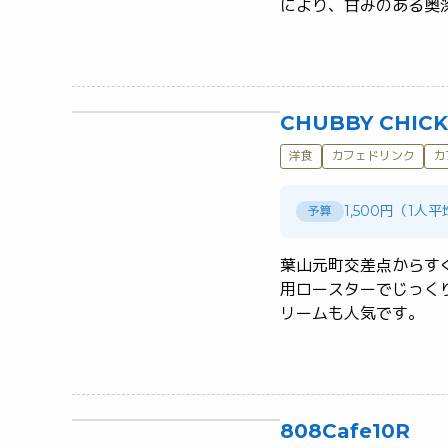
CHUBBY CHIC
洋食
カフェドリンク
カ
1,500円（1人
予算
葉山元町交差点からす
用ロースターでじっく
リームも人気です。	
808Cafe10R