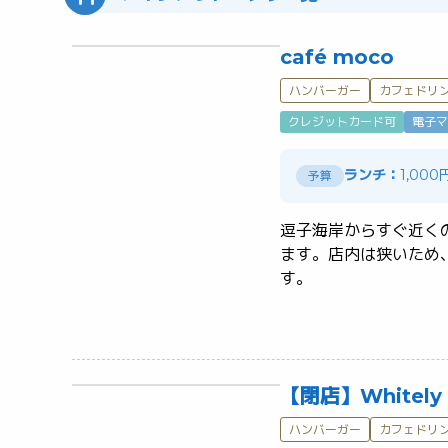
café moco
ハンバーガー
カフェドリ
クレジットカード可
電子マ
ランチ：
1,00
予算
逗子海岸からすぐ近く
ます。店内は狭いため
す。	
【閉店】Whitely 
ハンバーガー
カフェドリ