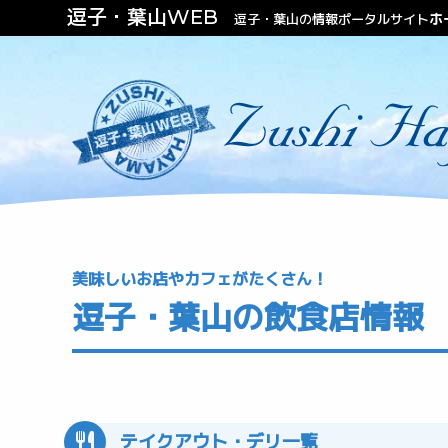
逗子・葉山WEB
ホ
逗子・葉山の情報ポータルサイト
ファッション
ビューティー
不動産（住む・泊まる）
美味しいお店やカフェがたくさん！
逗子・葉山の飲食店情報
テイクアウト・デリ一覧