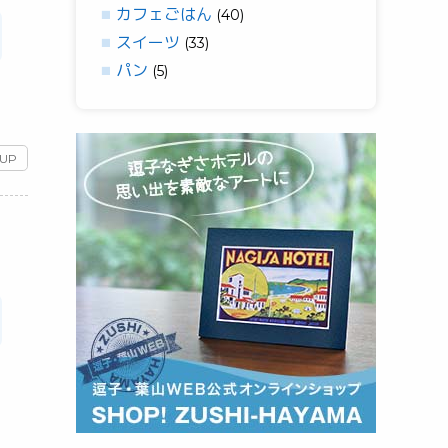
カフェごはん
(40)
スイーツ
(33)
パン
(5)
 UP