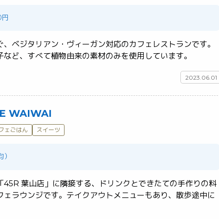
0円
ぐ、ベジタリアン・ヴィーガン対応のカフェレストランです。
ハンバーガーや焼き菓子など、すべて植物由来の素材のみを使用しています。	
2023.06.01
 WAIWAI
フェごはん
スイーツ
平均）
「45R 葉山店」に隣接する、ドリンクとできたての手作りの料
フェラウンジです。テイクアウトメニューもあり、散歩途中に
に立ち寄れます。	