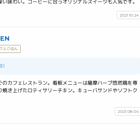
により、甘みのある
2021.10.24
KEN
フェごはん
平均）
ぐのカフェレストラン。看板メニューは薩摩ハーブ悠然鶏を専
り焼き上げたロティサリーチキン。キューバサンドやソフトク
2021.08.04