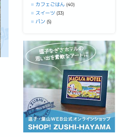
カフェごはん
(40)
スイーツ
(33)
パン
(5)
POOLSIDE COFFEE/プールサイドコーヒー 珈琲