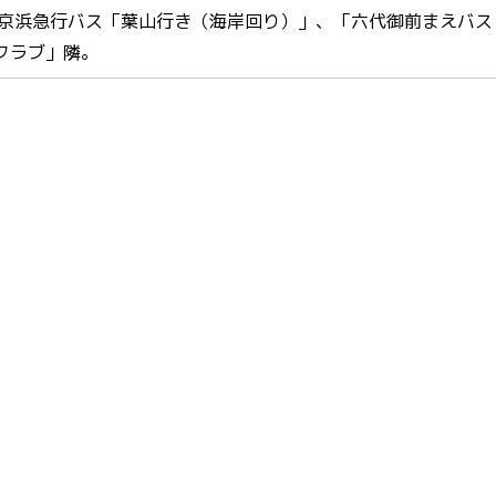
り京浜急行バス「葉山行き（海岸回り）」、「六代御前まえバス
クラブ」隣。