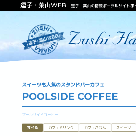
逗子・葉山WEB
ホ
逗子・葉山の情報ポータルサイト
ファッション
ビューティー
不動産（住む・泊まる）
スイーツも人気のスタンドバーカフェ
POOLSIDE COFFEE
プールサイドコーヒー
食べる
カフェドリンク
カフェごはん
スイーツ