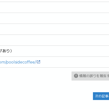
グあり）
om/poolsidecoffee/
情報の誤りを報告
次の記事