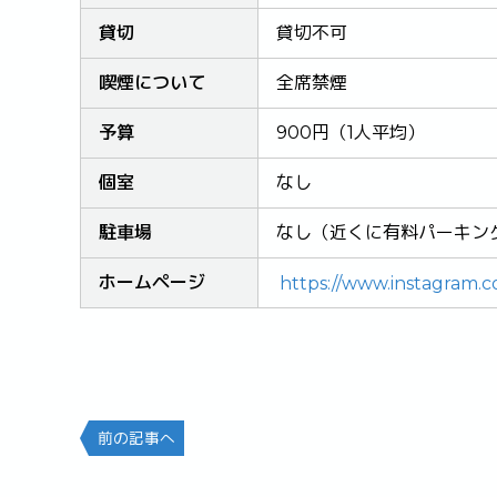
貸切
貸切不可
喫煙について
全席禁煙
予算
900円（1人平均）
個室
なし
駐車場
なし（近くに有料パーキン
ホームページ
https://www.instagram.c
前の記事へ