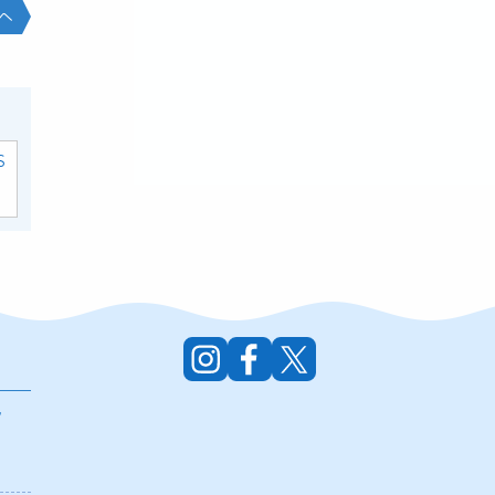
へ
S
ン