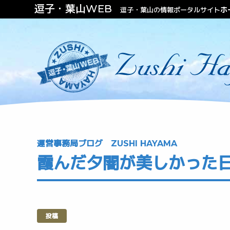
逗子・葉山WEB
ホ
逗子・葉山の情報ポータルサイト
ファッション
ビューティー
不動産（住む・泊まる）
運営事務局ブログ ZUSHI HAYAMA
霞んだ夕闇が美しかった日
投稿