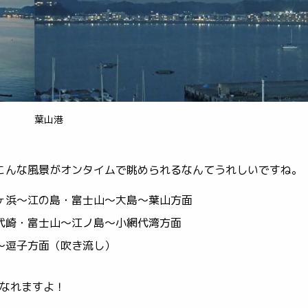
葉山港
こんな風景がオンタイムで眺められるなんてうれしいですね。
ヶ浜～江の島・富士山～大島～葉山方面
代崎・富士山～江ノ島～小網代湾方面
～逗子方面（吹き流し）
なれますよ！