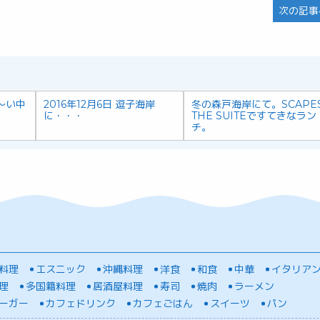
次の記事
〜い中
2016年12月6日 逗子海岸
冬の森戸海岸にて。SCAPE
に・・・
THE SUITEですてきなラン
チ。
料理
エスニック
沖縄料理
洋食
和食
中華
イタリア
理
多国籍料理
居酒屋料理
寿司
焼肉
ラーメン
ーガー
カフェドリンク
カフェごはん
スイーツ
パン