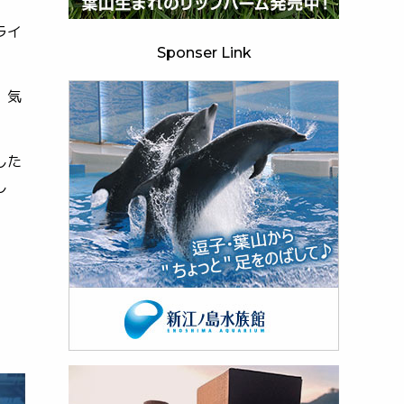
ライ
Sponser Link
、気
した
し