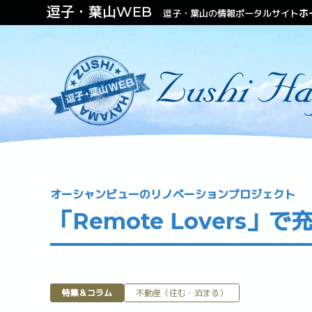
逗子・葉山WEB
ホ
逗子・葉山の情報ポータルサイト
ファッション
ビューティー
不動産（住む・泊まる）
オーシャンビューのリノベーションプロジェクト
「Remote Lovers」
特集＆コラム
不動産（住む・泊まる）