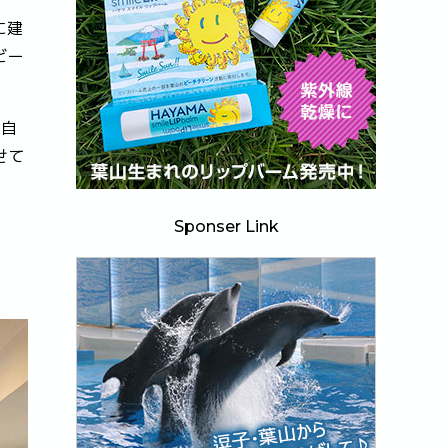
に建
ビー
る自
せて
Sponser Link