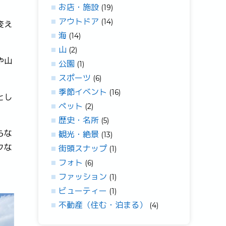
お店・施設
(19)
アウトドア
(14)
変え
海
(14)
山
(2)
や山
公園
(1)
スポーツ
(6)
季節イベント
(16)
とし
ペット
(2)
歴史・名所
(5)
らな
観光・絶景
(13)
クな
街頭スナップ
(1)
フォト
(6)
ファッション
(1)
ビューティー
(1)
不動産（住む・泊まる）
(4)