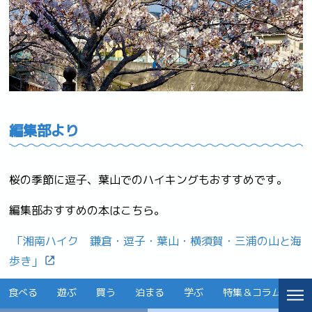
編集部より
桜の季節に逗子、葉山でのハイキングもおすすめです。
編集部おすすめの本はこちら。
「湘南ハイク 鎌倉・逗子・葉山・横須賀・三浦の山と海
歩き」
あたたかくなったら出かけよう♪
食べる
遊ぶ
買う
泊まる
学ぶ
特集＆コラム
イ