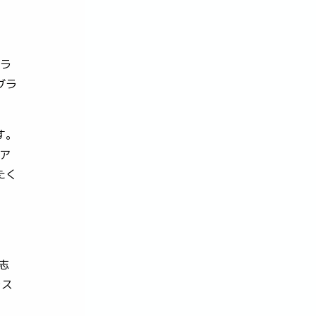
゙ラ
゙ラ
す。
のア
たく
高志
ラス