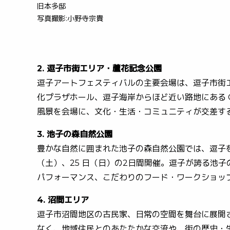
旧本多邸
写真撮影:小野寺宗貴
2. 逗子市街エリア・蘆花記念公園
逗子アートフェスティバルの主要会場は、逗子市街
化プラザホール、逗子海岸からほど近い路地にある 
風景を会場に、文化・生活・コミュニティが交差する逗
3. 池子の森自然公園
豊かな自然に囲まれた池子の森自然公園では、逗子を
（土）、25 日（日）の2日間開催。逗子が誇る池子
パフォーマンス、こだわりのフード・ワークショッフ
4.
沼間エリア
逗子市沼間地区の古民家、日常の空間を舞台に展開され
なく、地域住民とのあたたかな交流や、街の歴史・生活