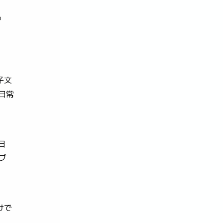
o
子文
の日常
日
゙
で