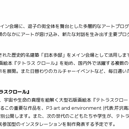
をメイン会場に、逗子の街全体を舞台とした多層的なアートプロク
のなかにアートが溶け込み、新たな対話を生み出す主要プロク
修された歴史的名建築「旧本多邸」をメイン会場として活用しま
石版画絵本『テトラス クロール』を始め、国内外で活躍する複数
を展開。また日替わりのカルチャーイベントなど、毎日通い
トラスクロール』
た、宇宙や生命の真理を紐解く大型石版画絵本『テトラスクロー
の重要な作品を、P3 art and environment (代表:芹沢
別公開します。また、次の世代のこどもたちや学生が、テト
民参加型のインスタレーションを制作発表する予定です。