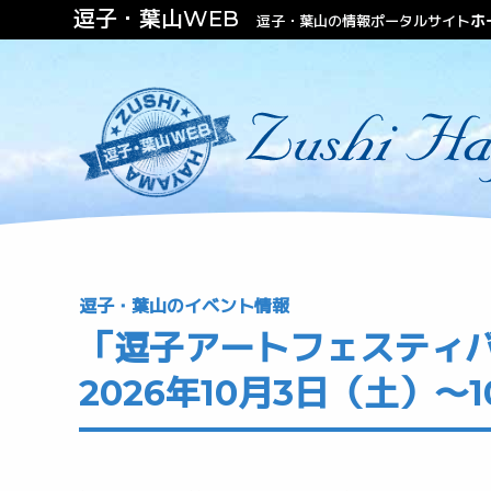
逗子・葉山WEB
ホ
逗子・葉山の情報ポータルサイト
ファッション
ビューティー
不動産（住む・泊まる）
逗子・葉山のイベント情報
「逗子アートフェスティバル
2026年10月3日（土）～