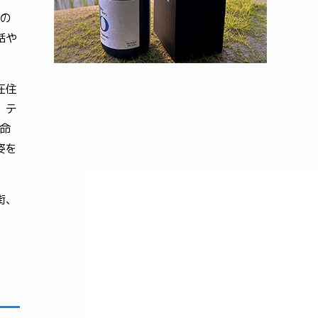
りの
話や
在住
、テ
生命
姿を
街、