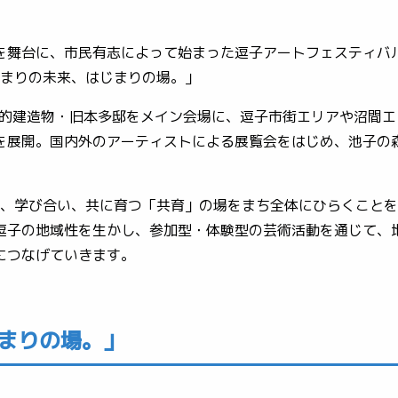
を舞台に、市民有志によって始まった逗子アートフェスティバ
はじまりの未来、はじまりの場。」
、歴史的建造物・旧本多邸をメイン会場に、逗子市街エリアや沼間エ
ムを展開。国内外のアーティストによる展覧会をはじめ、池子の
。
出会い、学び合い、共に育つ「共育」の場をまち全体にひらくこと
逗子の地域性を生かし、参加型・体験型の芸術活動を通じて、
つなげていきます。
゙まりの場。」