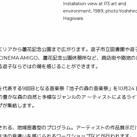
Installation view at P3 art and
environment, 1989, photo:Yoshihir
Hagiwara
エリアから蘆花記念公園まで広がります。逗子市立図書館や逗
CINEMA AMIGO、蘆花記念公園休憩所など、商店街や路地
子ならではの場を感じることができます。
代表する9回目となる音楽祭「池子の森の音楽祭」を10月24 
の豊かな森の自然と多様なジャンルのア ーティストによるライフ
゚が集結します。
る、地域密着型のプログラム。アーティストの作品展示だけ
の息遣いを感じられるワークショップなどが行われます。