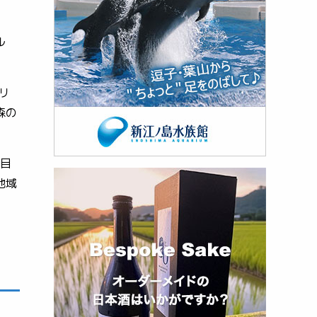
ル
リ
森の
を目
地域