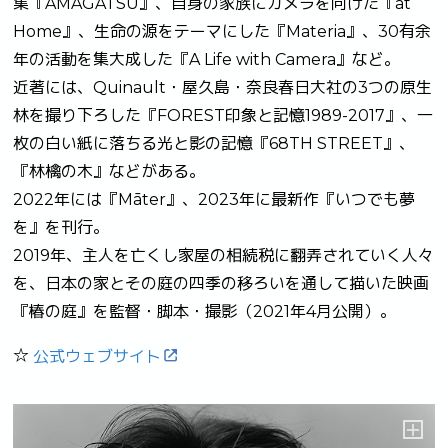
集『AMAGATSU』、自身の家族にカメラを向けた『at
Home』、生命の源をテーマにした『Materia』、30有余
年の活動を集大成した『A Life with Camera』など。
近著には、Quinault・屋久島・奈良春日大社の3つの原生
林を撮り下ろした『FOREST印象と記憶1989-2017』、一
枚の白い紙に落ちる光と影の記憶『68TH STREET』、
『林檎の木』などがある。
2022年には『Māter』、2023年に最新作『いつでも夢
を』を刊行。
2019年、主人を亡くし家屋の相続税に翻弄されていく人々
を、日本の家とその庭の四季の移ろいを通して描いた映画
『椿の庭』を監督・脚本・撮影（2021年4月公開）。
☆
公式ウェブサイト