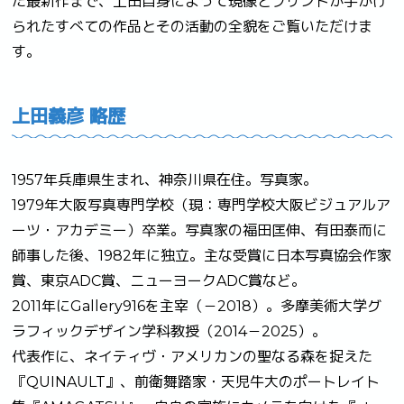
た最新作まで、上田自身によって現像とプリントが手がけ
られたすべての作品とその活動の全貌をご覧いただけま
す。
上田義彦 略歴
1957年兵庫県生まれ、神奈川県在住。写真家。
1979年大阪写真専門学校（現：専門学校大阪ビジュアルア
ーツ・アカデミー）卒業。写真家の福田匡伸、有田泰而に
師事した後、1982年に独立。主な受賞に日本写真協会作家
賞、東京ADC賞、ニューヨークADC賞など。
2011年にGallery916を主宰（－2018）。多摩美術大学グ
ラフィックデザイン学科教授（2014－2025）。
代表作に、ネイティヴ・アメリカンの聖なる森を捉えた
『QUINAULT』、前衛舞踏家・天児牛大のポートレイト