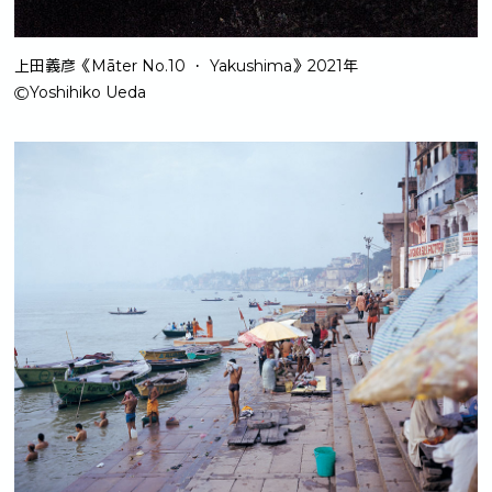
上田義彦《Māter No.10 ・ Yakushima》2021年
ⒸYoshihiko Ueda