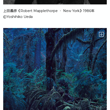
上田義彦《Robert Mapplethorpe ・ New York》1986年
ⒸYoshihiko Ueda