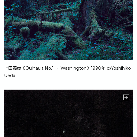
上田義彦《Quinault No.1 ・ Washington》1990年 ⒸYoshihiko
Ueda