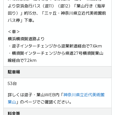
より京浜急行バス（逗11）（逗12）「葉山行き（海岸
回り）」約15分、「三ヶ丘・神奈川県立近代美術館前
バス停」下車。
＜車＞
横浜横須賀道路より
・逗子インターチェンジから逗葉新道経由で7.6km
・横須賀インターチェンジから県道27号横須賀葉山
線経由で7.2km
駐車場
53台
詳しくは逗子・葉山WEB内「
神奈川県立近代美術館
葉山
」のページでご確認ください。
料金等