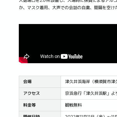
入退場口を2か所設置し、入場時に係員によるアル
か、マスク着用、大声での会話の自粛、間隔を空け
会場
津久井浜海岸（横須賀市津
アクセス
京浜急行「津久井浜駅」よ
料金等
観戦無料
開催日時
2022年11月11日（金）～1