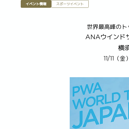
イベント情報
スポーツイベント
世界最高峰のト
ANAウインド
横
11/11（