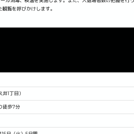
コール消毒、検温を実施します。また、入退場者数の把握を行
た観覧を呼びかけします。
久井1丁目）
り徒歩7分
1月15日（火）5日間