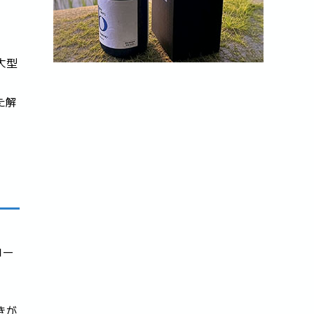
大型
た解
コー
きが