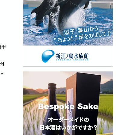
浦半
で開
す。