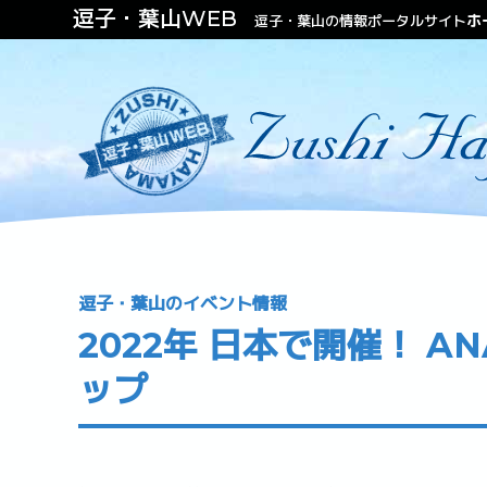
逗子・葉山WEB
ホ
逗子・葉山の情報ポータルサイト
ファッション
ビューティー
不動産（住む・泊まる）
逗子・葉山のイベント情報
2022年 日本で開催！ 
ップ