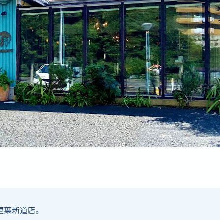
逗葉新道店。