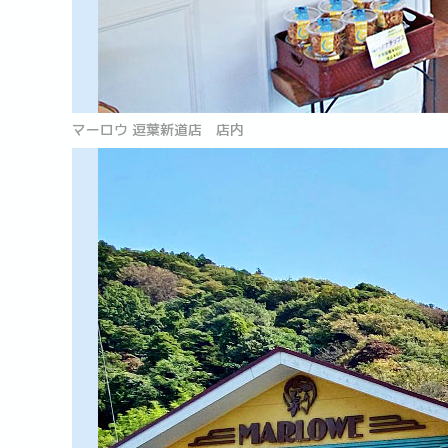
マーロウ 逗葉新道店 店内