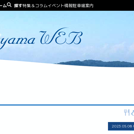
ーム
探す
特集＆コラム
イベント情報
駐車場案内
ア
海
山
公園
スポーツ
季節イベント
ペット
歴史・名所
観光・絶景
街頭スナ
2023.05.08