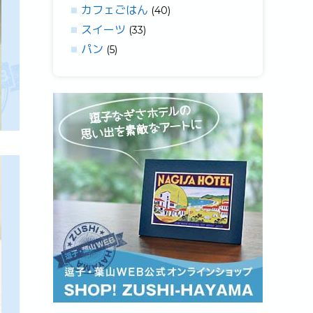
カフェごはん
(40)
スイーツ
(33)
パン
(5)