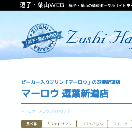
逗子・葉山WEB
ホ
逗子・葉山の情報ポータルサイト
自動車・バイク
書籍・商品紹介
お店・施設
アウトド
ファッション
ビューティー
不動産（住む・泊まる）
ビーカー入りプリン「マーロウ」の逗葉新道店
マーロウ 逗葉新道店
マーロウ ズヨウシンドウテン
食べる
カフェドリンク
カフェごはん
スイーツ