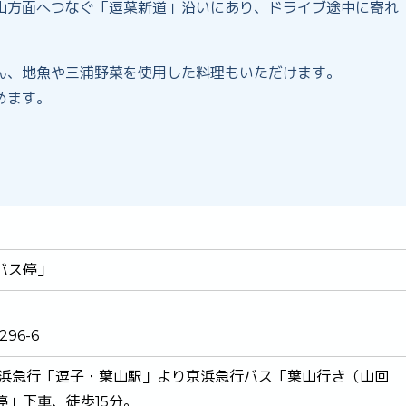
山方面へつなぐ「逗葉新道」沿いにあり、ドライブ途中に寄れ
ん、地魚や三浦野菜を使用した料理もいただけます。
めます。
バス停」
96-6
京浜急行「逗子・葉山駅」より京浜急行バス「葉山行き（山回
」下車、徒歩15分。