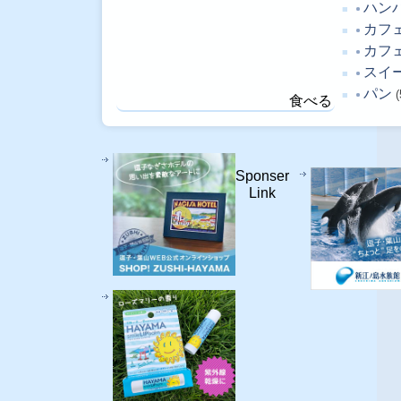
ハン
カフ
カフ
スイ
パン
(
食べる
Sponser
Link