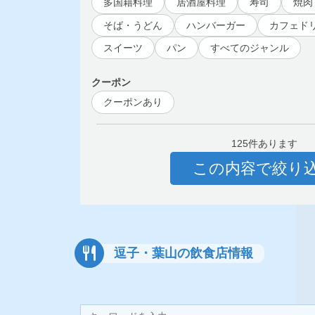
多国籍料理
居酒屋料理
寿司
焼肉
そば・うどん
ハンバーガー
カフェド
スイーツ
パン
すべてのジャンル
クーポン
クーポンあり
125件あります
この内容で絞り
逗子・葉山の飲食店情報