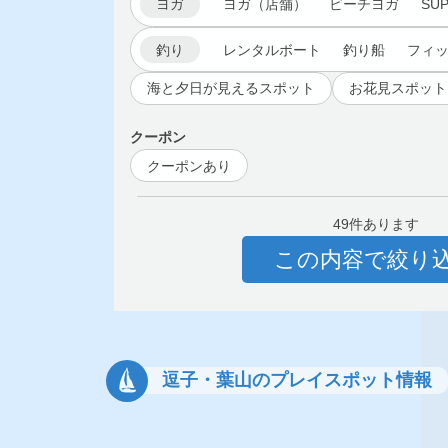
ヨガ
ヨガ（店舗）
ビーチヨガ
SU
釣り
レンタルボート
釣り船
フィ
海と夕日が見えるスポット
お花見スポット
クーポン
クーポンあり
49件あります
この内容で絞り
逗子・葉山のプレイスポット情報