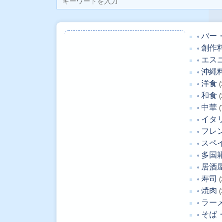
バー
創作
エス
沖縄
洋食
(
和食
(
中華
(
イタ
フレ
スペ
多国
居酒
寿司
(
焼肉
(
ラー
そば