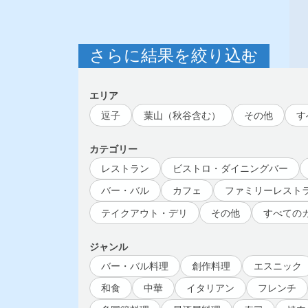
さらに結果を絞り込む
エリア
逗子
葉山（秋谷含む）
その他
す
カテゴリー
レストラン
ビストロ・ダイニングバー
バー・バル
カフェ
ファミリーレスト
テイクアウト・デリ
その他
すべての
ジャンル
バー・バル料理
創作料理
エスニック
和食
中華
イタリアン
フレンチ