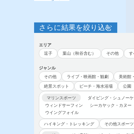
さらに結果を絞り込む
エリア
逗子
葉山（秋谷含む）
その他
す
ジャンル
その他
ライブ・映画館・観劇
美術館
絶景スポット
ビーチ・海水浴場
公園
マリンスポーツ
ダイビング・シュノーケ
ウィンドサーフィン
シーカヤック・カヌー
ウイングフォイル
ハイキング・トレッキング
その他スポーツ