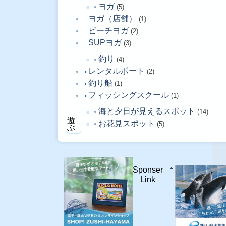
ヨガ
(5)
ヨガ（店舗）
(1)
ビーチヨガ
(2)
SUPヨガ
(3)
釣り
(4)
レンタルボート
(2)
釣り船
(1)
フィッシングスクール
(1)
海と夕日が見えるスポット
(14)
遊
お花見スポット
(5)
ぶ
Sponser
Link