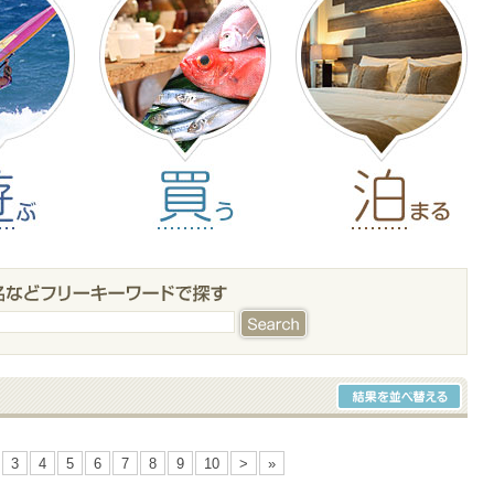
3
4
5
6
7
8
9
10
>
»