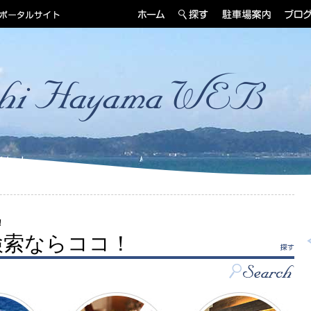
！
検索ならココ！